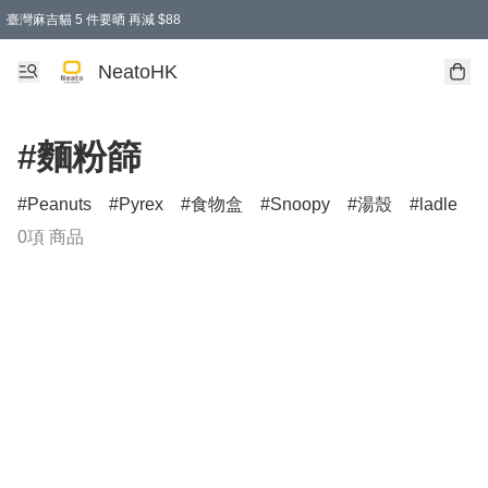
臺灣麻吉貓 5 件要晒 再減 $88
消費即享全單 95 折優惠！
購物滿 HKD 300.00即享免運費優惠！（適用於 特定的送貨方式 )
買麻吉貓廚具套裝免運費
寄送台灣運費滿HKD300 減 HKD50 優惠（不適用於儲物用品及傢俬）
NeatoHK
#麵粉篩
Peanuts
Pyrex
食物盒
Snoopy
湯殼
ladle
0項 商品