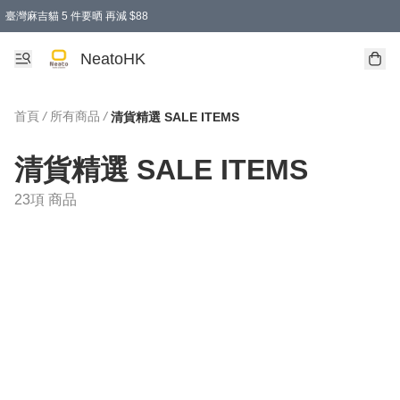
臺灣麻吉貓 5 件要晒 再減 $88
消費即享全單 95 折優惠！
購物滿 HKD 300.00即享免運費優惠！（適用於 特定的送貨方式 )
買麻吉貓廚具套裝免運費
寄送台灣運費滿HKD300 減 HKD50 優惠（不適用於儲物用品及傢俬）
NeatoHK
首頁
/
所有商品
/
清貨精選 SALE ITEMS
清貨精選 SALE ITEMS
23項 商品