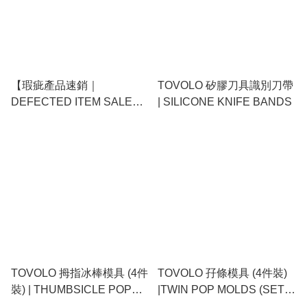
【瑕疵產品速銷｜
TOVOLO 矽膠刀具識別刀帶
DEFECTED ITEM SALE】
| SILICONE KNIFE BANDS
STRATA - Made in Great
Britain - 65 Litre 透明膠箱 ｜
Smart Box With Extra Strong
Lid On Wheels
TOVOLO 拇指冰棒模具 (4件
TOVOLO 孖條模具 (4件裝)
裝) | THUMBSICLE POP
|TWIN POP MOLDS (SET
MOLDS (SET OF 4)
OF 4)