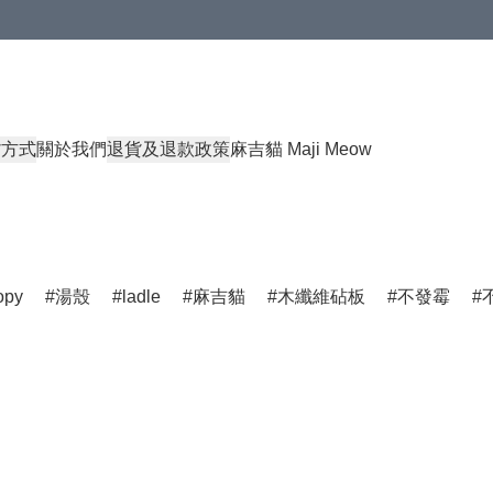
貨方式
關於我們
退貨及退款政策
麻吉貓 Maji Meow
opy
湯殼
ladle
麻吉貓
木纖維砧板
不發霉