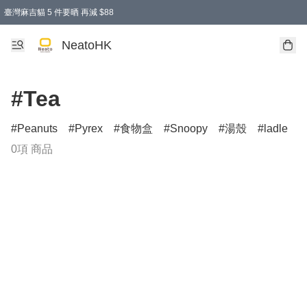
臺灣麻吉貓 5 件要晒 再減 $88
消費即享全單 95 折優惠！
購物滿 HKD 300.00即享免運費優惠！（適用於 特定的送貨方式 )
買麻吉貓廚具套裝免運費
寄送台灣運費滿HKD300 減 HKD50 優惠（不適用於儲物用品及傢俬）
NeatoHK
#Tea
Peanuts
Pyrex
食物盒
Snoopy
湯殼
ladle
0項 商品