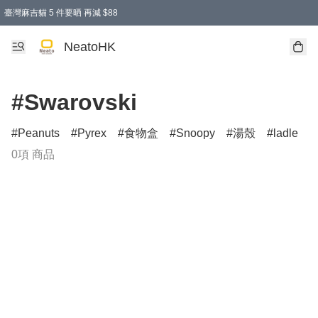
臺灣麻吉貓 5 件要晒 再減 $88
消費即享全單 95 折優惠！
購物滿 HKD 300.00即享免運費優惠！（適用於 特定的送貨方式 )
買麻吉貓廚具套裝免運費
寄送台灣運費滿HKD300 減 HKD50 優惠（不適用於儲物用品及傢俬）
NeatoHK
#Swarovski
Peanuts
Pyrex
食物盒
Snoopy
湯殼
ladle
0項 商品