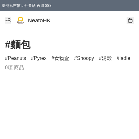
臺灣麻吉貓 5 件要晒 再減 $88
消費即享全單 95 折優惠！
購物滿 HKD 300.00即享免運費優惠！（適用於 特定的送貨方式 )
買麻吉貓廚具套裝免運費
寄送台灣運費滿HKD300 減 HKD50 優惠（不適用於儲物用品及傢俬）
NeatoHK
#麵包
Peanuts
Pyrex
食物盒
Snoopy
湯殼
ladle
0項 商品