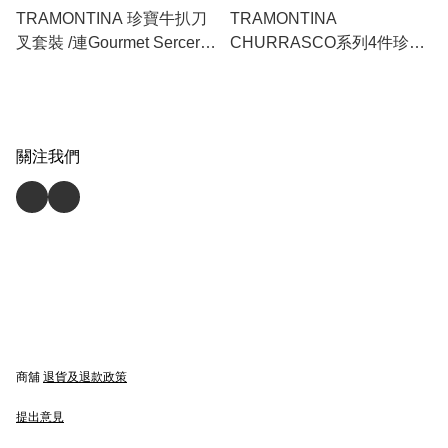
TRAMONTINA 珍寶牛扒刀
TRAMONTINA
叉套裝 /連Gourmet Sercert
CHURRASCO系列4件珍寶
鋸扒砧板套裝
牛扒刀叉套裝 | 4 PC
JUMBO KNIVES & FORK
SET 巴西製造｜專業鋸扒｜
加工木手柄｜耐用不爆列｜
關注我們
made in Brazil｜Polywood
Handle｜durable
商舖
退貨及退款政策
提出意見