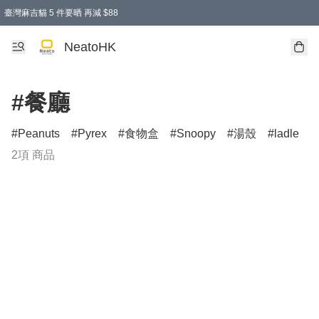
臺灣麻吉貓 5 件要晒 再減 $88
消費即享全單 95 折優惠！
購物滿 HKD 300.00即享免運費優惠！（適用於 特定的送貨方式 )
買麻吉貓廚具套裝免運費
寄送台灣運費滿HKD300 減 HKD50 優惠（不適用於儲物用品及傢俬）
NeatoHK
#餐廳
Peanuts
Pyrex
食物盒
Snoopy
湯殼
ladle
2項 商品