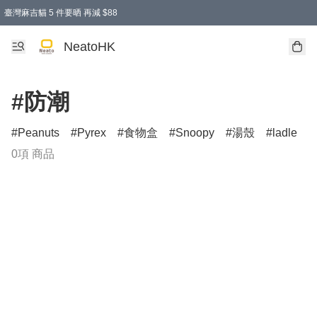
臺灣麻吉貓 5 件要晒 再減 $88
消費即享全單 95 折優惠！
購物滿 HKD 300.00即享免運費優惠！（適用於 特定的送貨方式 )
買麻吉貓廚具套裝免運費
寄送台灣運費滿HKD300 減 HKD50 優惠（不適用於儲物用品及傢俬）
NeatoHK
#防潮
Peanuts
Pyrex
食物盒
Snoopy
湯殼
ladle
0項 商品