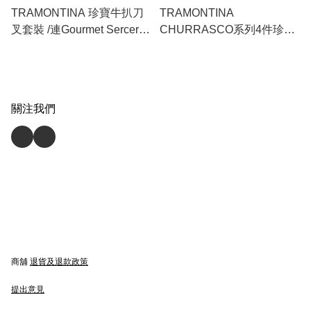
TRAMONTINA 珍寶牛扒刀
TRAMONTINA
叉套裝 /連Gourmet Sercert
CHURRASCO系列4件珍寶
鋸扒砧板套裝
牛扒刀叉套裝 | 4 PC
JUMBO KNIVES & FORK
SET 巴西製造｜專業鋸扒｜
加工木手柄｜耐用不爆列｜
關注我們
made in Brazil｜Polywood
Handle｜durable
商舖
退貨及退款政策
提出意見