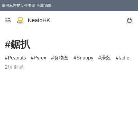
臺灣麻吉貓 5 件要晒 再減 $88
消費即享全單 95 折優惠！
購物滿 HKD 300.00即享免運費優惠！（適用於 特定的送貨方式 )
買麻吉貓廚具套裝免運費
寄送台灣運費滿HKD300 減 HKD50 優惠（不適用於儲物用品及傢俬）
NeatoHK
#鋸扒
Peanuts
Pyrex
食物盒
Snoopy
湯殼
ladle
2項 商品