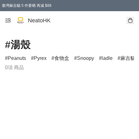
臺灣麻吉貓 5 件要晒 再減 $88
消費即享全單 95 折優惠！
購物滿 HKD 300.00即享免運費優惠！（適用於 特定的送貨方式 )
買麻吉貓廚具套裝免運費
寄送台灣運費滿HKD300 減 HKD50 優惠（不適用於儲物用品及傢俬）
NeatoHK
#湯殼
Peanuts
Pyrex
食物盒
Snoopy
ladle
麻吉貓
0項 商品