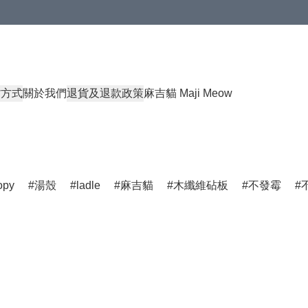
貨方式
關於我們
退貨及退款政策
麻吉貓 Maji Meow
opy
湯殼
ladle
麻吉貓
木纖維砧板
不發霉