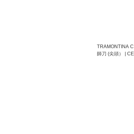
TRAMONTINA C
師刀 (尖頭） | CE
COOK’S KNIFE (P
巴西製造 | 冰點鋼 |
洗碗碟機適用 | made 
sub zero treatmen
Dishwasher safe