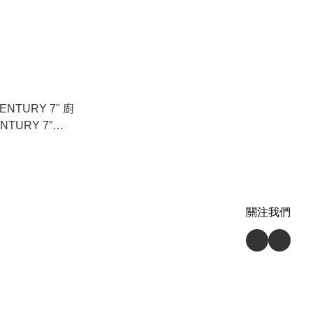
ENTURY 7" 廚
NTURY 7”
OINT TIP) |
 NSF 認可 |
in Brazil |
t | NSF |
關注我們