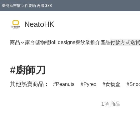
臺灣麻吉貓 5 件要晒 再減 $88
消費即享全單 95 折優惠！
購物滿 HKD 300.00即享免運費優惠！（適用於 特定的送貨方式 )
買麻吉貓廚具套裝免運費
寄送台灣運費滿HKD300 減 HKD50 優惠（不適用於儲物用品及傢俬）
NeatoHK
商品
露台儲物櫃
loll designs
餐飲業推介產品
付款方式
送
#廚師刀
其他熱賣商品：
Peanuts
Pyrex
食物盒
Sno
1項 商品