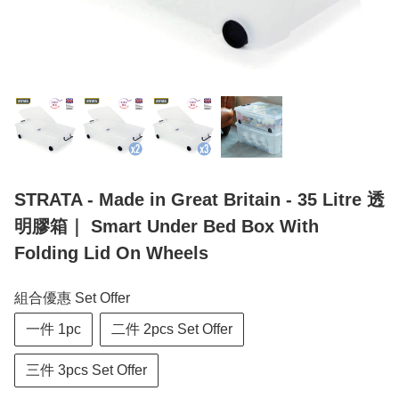
STRATA - Made in Great Britain - 35 Litre 透
明膠箱｜ Smart Under Bed Box With
Folding Lid On Wheels
組合優惠 Set Offer
一件 1pc
二件 2pcs Set Offer
三件 3pcs Set Offer