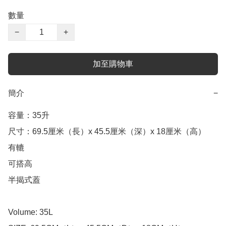
數量
−
+
加至購物車
簡介
−
容量：35升

尺寸：69.5厘米（長）x 45.5厘米（深）x 18厘米（高）

有轆

可搭高

半揭式蓋

Volume: 35L
