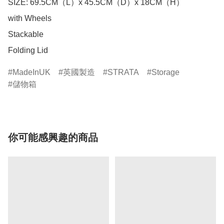
SIZE: 69.5CM（L）x 45.5CM（D）x 18CM（H）

with Wheels

Stackable

Folding Lid
MadeInUK
英國製造
STRATA
Storage
儲物箱
你可能感興趣的商品