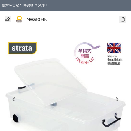
臺灣麻吉貓 5 件要晒 再減 $88
消費即享全單 95 折優惠！
購物滿 HKD 300.00即享免運費優惠！（適用於 特定的送貨方式 )
買麻吉貓廚具套裝免運費
寄送台灣運費滿HKD300 減 HKD50 優惠（不適用於儲物用品及傢俬）
NeatoHK