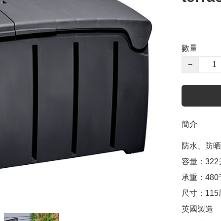
數量
−
簡介
防水、防晒

容量：322升
承重：480
尺寸：115
英國製造
