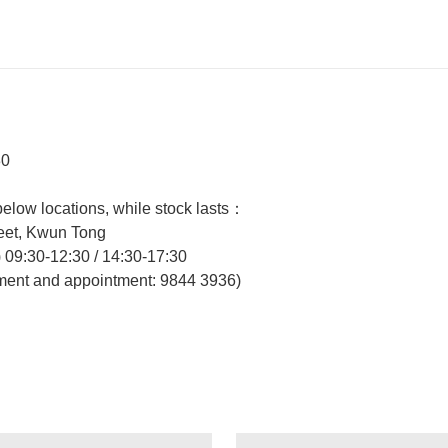
30
 below locations, while stock lasts：
reet, Kwun Tong
)
09:30-12:30 / 14:30-17:30
ent and appointment: 9844 3936)