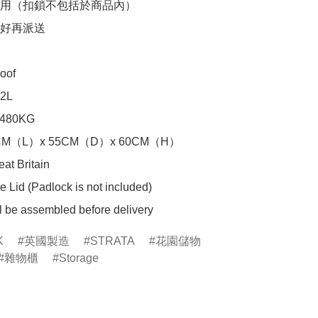
用（扣鎖不包括於商品內）

好再派送

oof

2L

480KG

15CM（L）x 55CM（D）x 60CM（H）

at Britain

 Lid (Padlock is not included)

l be assembled before delivery
K
英國製造
STRATA
花園儲物
雜物櫃
Storage