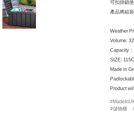
可扣掛鎖使
產品將組裝
Weather Pr
Volume: 32
Capacity：
SIZE: 1
Made in Gre
Padlockable
Product wil
MadeInU
儲物櫃