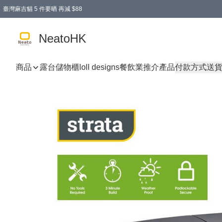
臺灣麻吉貓 5 件要晒 再減 $88
消費即享全單 95 折優惠！
購物滿 HKD 300.00即享免運費優惠！（適用於 特定的送貨方式 )
買麻吉貓廚具套裝免運費
寄送台灣運費滿HKD300 減 HKD50 優惠（不適用於儲物用品及傢俬）
NeatoHK
商品
露台儲物櫃
loll designs
餐飲業推介產品
付款方式
送