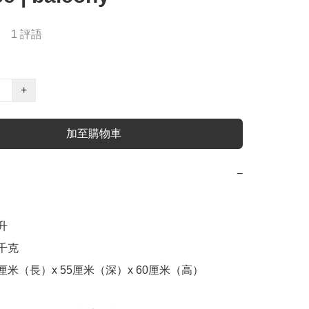
1 評語
+
加至購物車
−


千克

厘米（長）x 55厘米（深）x 60厘米（高）
