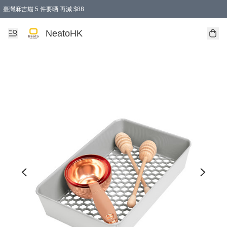
臺灣麻吉貓 5 件要晒 再減 $88
消費即享全單 95 折優惠！
購物滿 HKD 300.00即享免運費優惠！（適用於 特定的送貨方式 )
買麻吉貓廚具套裝免運費
寄送台灣運費滿HKD300 減 HKD50 優惠（不適用於儲物用品及傢俬）
NeatoHK