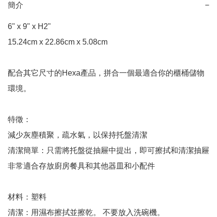
簡介
−
6" x 9" x H2"

15.24cm x 22.86cm x 5.08cm

配合其它尺寸的Hexa產品，拼合一個最適合你的櫃桶儲物
環境。

特徵：

減少灰塵積聚，疏水氣，以保持托盤清潔

清潔簡單：只需將托盤從抽屜中提出，即可擦拭和清潔抽屜

非常適合存放廚房餐具和其他器皿和小配件

材料：塑料

清潔：用濕布擦拭並擦乾。 不要放入洗碗機。
