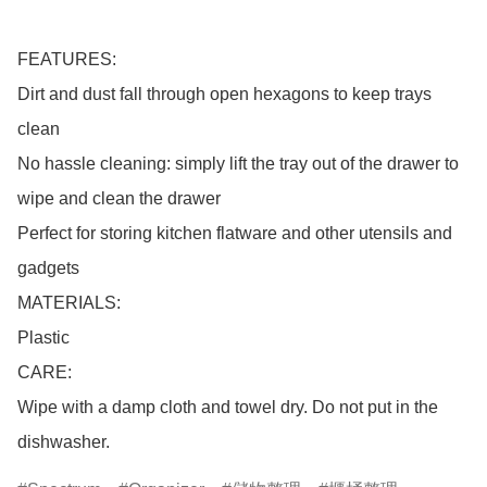
FEATURES:

Dirt and dust fall through open hexagons to keep trays 
clean

No hassle cleaning: simply lift the tray out of the drawer to 
wipe and clean the drawer

Perfect for storing kitchen flatware and other utensils and 
gadgets

MATERIALS:

Plastic

CARE:

Wipe with a damp cloth and towel dry. Do not put in the 
dishwasher.