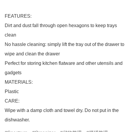
FEATURES:

Dirt and dust fall through open hexagons to keep trays 
clean

No hassle cleaning: simply lift the tray out of the drawer to 
wipe and clean the drawer

Perfect for storing kitchen flatware and other utensils and 
gadgets

MATERIALS:

Plastic

CARE:

Wipe with a damp cloth and towel dry. Do not put in the 
dishwasher.