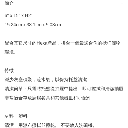
簡介
−
6" x 15" x H2"

15.24cm x 38.1cm x 5.08cm

配合其它尺寸的Hexa產品，拼合一個最適合你的櫃桶儲物
環境。

特徵：

減少灰塵積聚，疏水氣，以保持托盤清潔

清潔簡單：只需將托盤從抽屜中提出，即可擦拭和清潔抽屜

非常適合存放廚房餐具和其他器皿和小配件

材料：塑料

清潔：用濕布擦拭並擦乾。 不要放入洗碗機。
