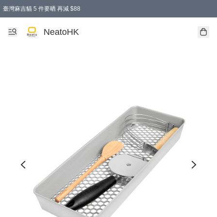
臺灣麻吉貓 5 件要晒 再減 $88
消費即享全單 95 折優惠！
購物滿 HKD 300.00即享免運費優惠！（適用於 特定的送貨方式 )
買麻吉貓廚具套裝免運費
寄送台灣運費滿HKD300 減 HKD50 優惠（不適用於儲物用品及傢俬）
NeatoHK